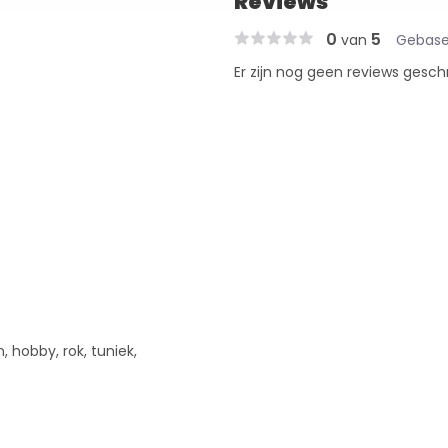
Reviews
0
5
van
Gebase
Er zijn nog geen reviews gesch
n, hobby, rok, tuniek,