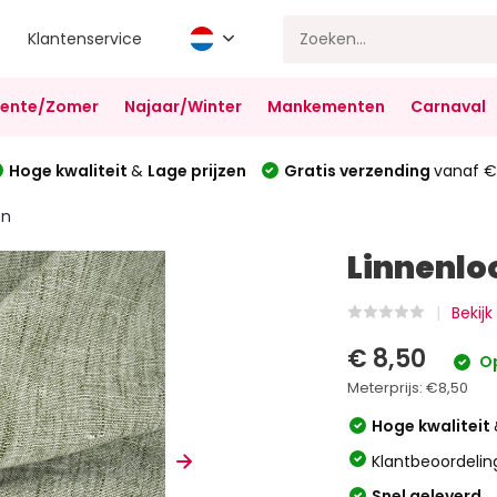
Klantenservice
Lente/Zomer
Najaar/Winter
Mankementen
Carnaval
Hoge kwaliteit
&
Lage prijzen
Gratis verzending
vanaf €
en
Linnenlo
Bekijk
€ 8,50
Op
Meterprijs:
€8,50
Hoge kwaliteit
Klantbeoordelin
Snel geleverd