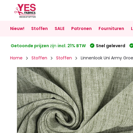
Nieuw!
Stoffen
SALE
Patronen
Fournituren
Getoonde prijzen
zijn
incl. 21% BTW
Snel geleverd
Home
Stoffen
Stoffen
Linnenlook Uni Army Gro