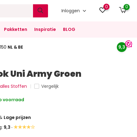
0
0
Inloggen
Pakketten
Inspiratie
BLOG
150
NL & BE
9,3
ok Uni Army Groen
 alles Stoffen
Vergelijk
 voorraad
&
Lage prijzen
★★★★☆
g:
9,3 ·