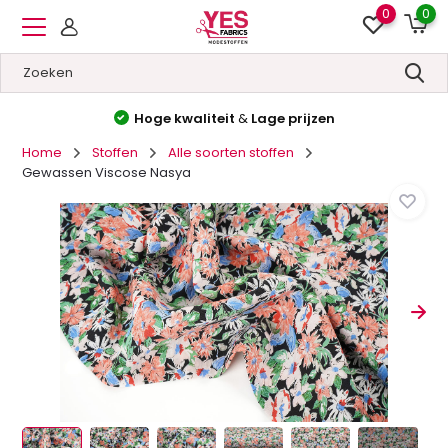
0
0
Hoge kwaliteit
&
Lage prijzen
Home
Stoffen
Alle soorten stoffen
Gewassen Viscose Nasya