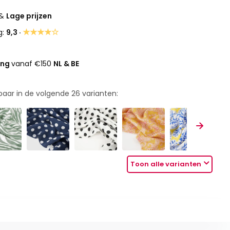
&
Lage prijzen
★★★★☆
g:
9,3 ·
ing
vanaf €150
NL & BE
rbaar in de volgende
26
varianten:
Toon alle varianten