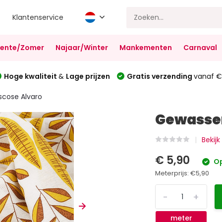
Klantenservice
Lente/Zomer
Najaar/Winter
Mankementen
Carnaval
Hoge kwaliteit
&
Lage prijzen
Gratis verzending
vanaf €
scose Alvaro
Gewassen
Bekijk
€ 5,90
Op
Meterprijs:
€5,90
-
+
meter