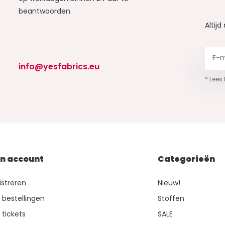
beantwoorden.
Altijd
info@yesfabrics.eu
* Lees
jn account
Categorieën
istreren
Nieuw!
n bestellingen
Stoffen
 tickets
SALE