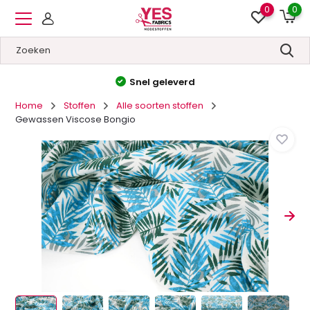
0
0
Hoge kwaliteit
&
Lage prijzen
Home
Stoffen
Alle soorten stoffen
Gewassen Viscose Bongio