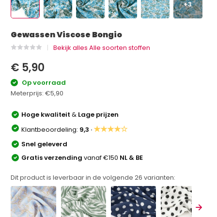
+3
Gewassen Viscose Bongio
Bekijk alles Alle soorten stoffen
€ 5,90
Op voorraad
Meterprijs:
€5,90
Hoge kwaliteit
&
Lage prijzen
★★★★☆
Klantbeoordeling:
9,3 ·
Snel geleverd
Gratis verzending
vanaf €150
NL & BE
Dit product is leverbaar in de volgende
26
varianten: