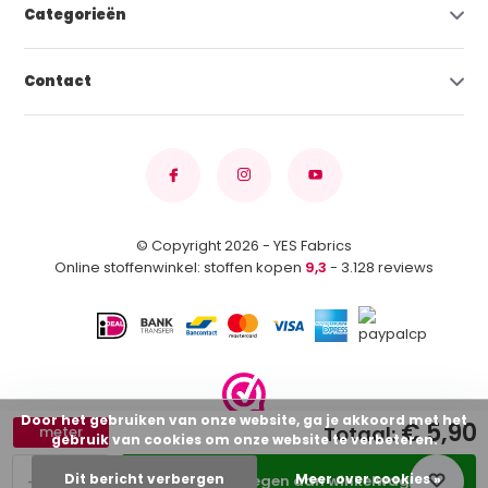
Categorieën
Contact
© Copyright 2026 - YES Fabrics
Online stoffenwinkel: stoffen kopen
9,3
- 3.128 reviews
Door het gebruiken van onze website, ga je akkoord met het
€ 5,90
Totaal:
meter
gebruik van cookies om onze website te verbeteren.
-
+
Dit bericht verbergen
Meer over cookies »
Toevoegen aan winkelwagen