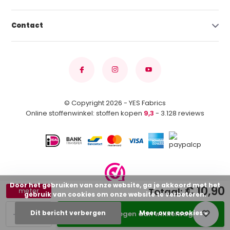
Contact
© Copyright 2026 - YES Fabrics
Online stoffenwinkel: stoffen kopen
9,3
- 3.128 reviews
Door het gebruiken van onze website, ga je akkoord met het
€ 10,90
Totaal:
meter
gebruik van cookies om onze website te verbeteren.
-
+
Dit bericht verbergen
Meer over cookies »
Toevoegen aan winkelwagen