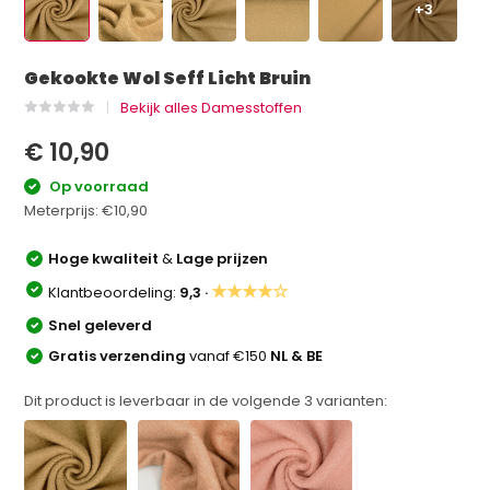
+3
Gekookte Wol Seff Licht Bruin
Bekijk alles Damesstoffen
€ 10,90
Op voorraad
Meterprijs:
€10,90
Hoge kwaliteit
&
Lage prijzen
★★★★☆
Klantbeoordeling:
9,3 ·
Snel geleverd
Gratis verzending
vanaf €150
NL & BE
Dit product is leverbaar in de volgende
3
varianten: