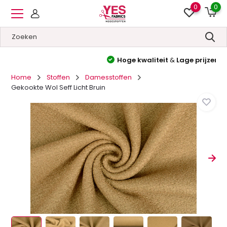
0
0
Hoge kwaliteit
&
Lage prijzen
Home
Stoffen
Damesstoffen
Gekookte Wol Seff Licht Bruin