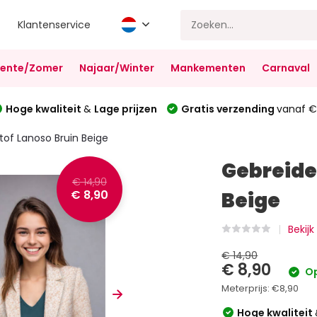
Klantenservice
Lente/Zomer
Najaar/Winter
Mankementen
Carnaval
Hoge kwaliteit
&
Lage prijzen
Gratis verzending
vanaf €
tof Lanoso Bruin Beige
Gebreide
€ 14,90
€ 8,90
Beige
Bekij
€ 14,90
€ 8,90
Op
Meterprijs:
€8,90
Hoge kwaliteit