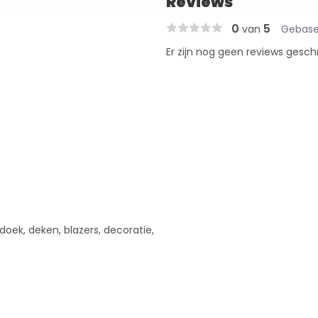
Reviews
0
5
van
Gebase
Er zijn nog geen reviews gesch
gdoek, deken, blazers, decoratie,