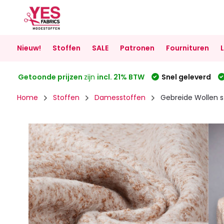
Nieuw!
Stoffen
SALE
Patronen
Fournituren
Getoonde prijzen
zijn
incl. 21% BTW
Snel geleverd
Home
Stoffen
Damesstoffen
Gebreide Wollen s