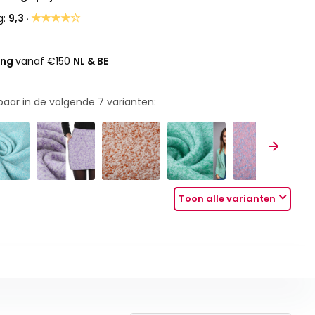
★★★★☆
g:
9,3 ·
ing
vanaf €150
NL & BE
rbaar in de volgende
7
varianten:
Toon alle varianten