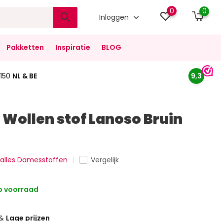
0
0
Inloggen
Pakketten
Inspiratie
BLOG
150
NL & BE
9,3
 Wollen stof Lanoso Bruin
k alles Damesstoffen
Vergelijk
 voorraad
&
Lage prijzen