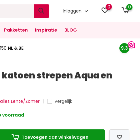
0
0
Inloggen
Pakketten
Inspiratie
BLOG
150
NL & BE
9,3
 katoen strepen Aqua en
k alles Lente/Zomer
Vergelijk
 voorraad
Toevoegen aan winkelwagen