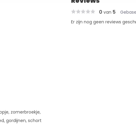
Reviews
0
5
van
Gebase
Er zijn nog geen reviews gesch
 topje, zomerbroekje,
d, gordijnen, schort