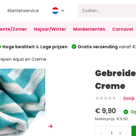
Klantenservice
Lente/Zomer
Najaar/Winter
Mankementen
Carnaval
Hoge kwaliteit
&
Lage prijzen
Gratis verzending
vanaf €
trepen Aqua en Creme
Gebreide
Creme
Bekij
€ 9,90
Op
Meterprijs:
€9,90
-
+