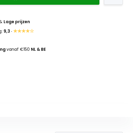
&
Lage prijzen
★★★★☆
g:
9,3 ·
ing
vanaf €150
NL & BE