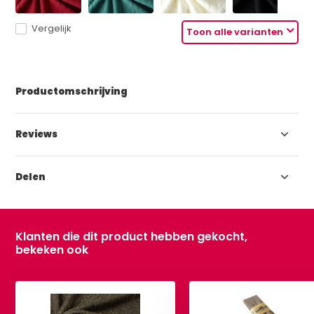
Vergelijk
Toon alle varianten
Productomschrijving
Reviews
Delen
Klanten die dit product hebben gekocht,
bekeken ook