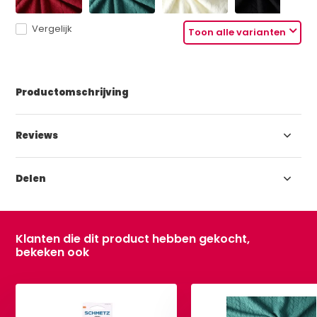
Vergelijk
Toon alle varianten
Productomschrijving
Reviews
Delen
Klanten die dit product hebben gekocht,
bekeken ook