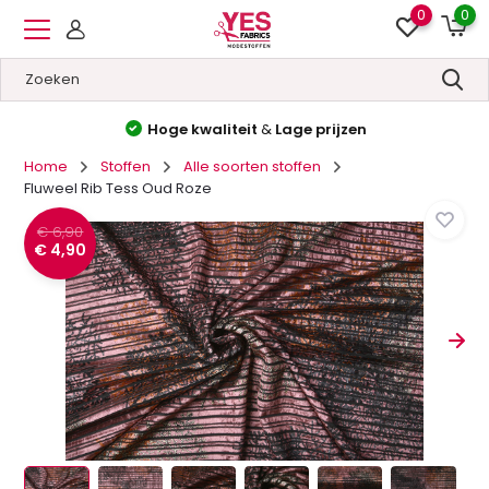
0
0
Hoge kwaliteit
&
Lage prijzen
Home
Stoffen
Alle soorten stoffen
Fluweel Rib Tess Oud Roze
€ 6,90
€ 4,90