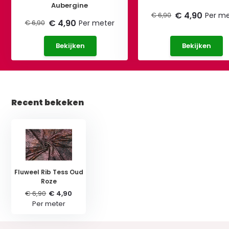
Aubergine
€ 4,90
Per me
€ 6,90
€ 4,90
Per meter
€ 6,90
Bekijken
Bekijken
Recent bekeken
Fluweel Rib Tess Oud
Roze
€ 6,90
€ 4,90
Per meter