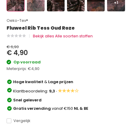
+1
Oeko-Tex®
Fluweel Rib Tess Oud Roze
Bekijk alles Alle soorten stoffen
€ 6,90
€ 4,90
Op voorraad
Meterprijs:
€4,90
Hoge kwaliteit
&
Lage prijzen
★★★★☆
Klantbeoordeling:
9,3 ·
Snel geleverd
Gratis verzending
vanaf €150
NL & BE
Vergelijk