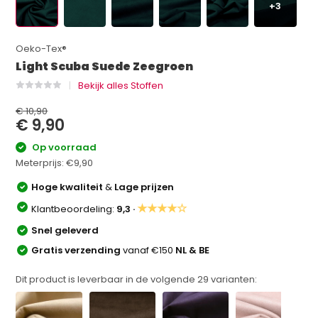
+3
Oeko-Tex®
Light Scuba Suede Zeegroen
Bekijk alles Stoffen
€ 10,90
€ 9,90
Op voorraad
Meterprijs:
€9,90
Hoge kwaliteit
&
Lage prijzen
★★★★☆
Klantbeoordeling:
9,3 ·
Snel geleverd
Gratis verzending
vanaf €150
NL & BE
Dit product is leverbaar in de volgende
29
varianten: