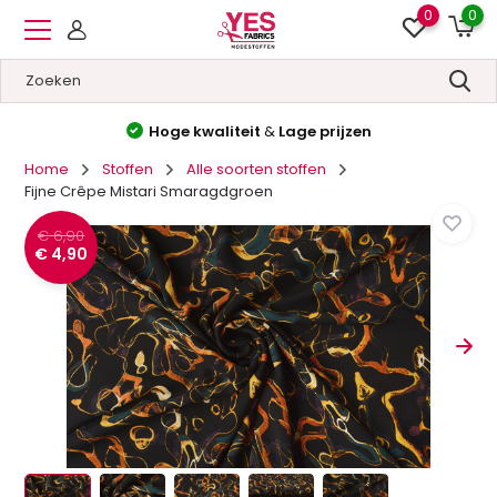
0
0
Hoge kwaliteit
&
Lage prijzen
Home
Stoffen
Alle soorten stoffen
Fijne Crêpe Mistari Smaragdgroen
€ 6,90
€ 4,90