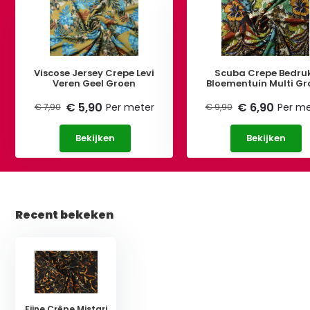
Viscose Jersey Crepe Levi
Scuba Crepe Bedru
Veren Geel Groen
Bloementuin Multi Gr
€ 5,90
€ 6,90
Per meter
Per me
€ 7,90
€ 9,90
Bekijken
Bekijken
Recent bekeken
Fijne Crêpe Mistari