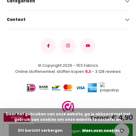
Categorieën
Contact
© Copyright 2026 - YES Fabrics
Online stoffenwinkel: stoffen kopen
9,3
- 3.128 reviews
Door het gebruiken van onze website, ga je akkoord met het
€ 4,90
Totaal:
meter
gebruik van cookies om onze website te verbeteren.
-
+
Dit bericht verbergen
Meer over cookies »
Toevoegen aan winkelwagen