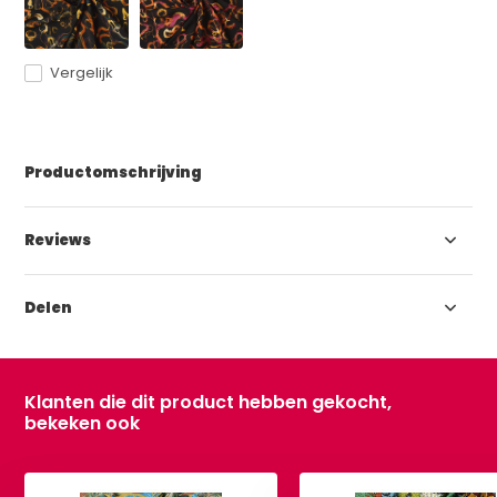
Vergelijk
Productomschrijving
Reviews
Delen
Klanten die dit product hebben gekocht,
bekeken ook