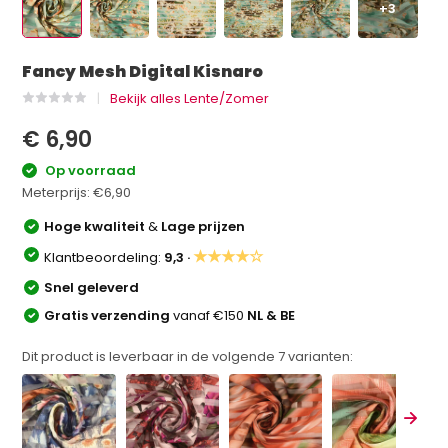
+3
Fancy Mesh Digital Kisnaro
Bekijk alles Lente/Zomer
€ 6,90
Op voorraad
Meterprijs:
€6,90
Hoge kwaliteit
&
Lage prijzen
★★★★☆
Klantbeoordeling:
9,3 ·
Snel geleverd
Gratis verzending
vanaf €150
NL & BE
Dit product is leverbaar in de volgende
7
varianten: