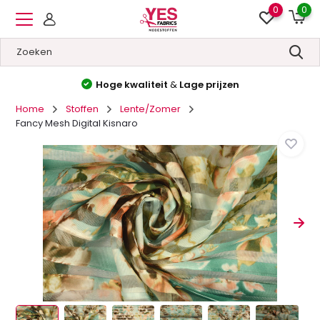
0
0
Hoge kwaliteit
&
Lage prijzen
Home
Stoffen
Lente/Zomer
Fancy Mesh Digital Kisnaro