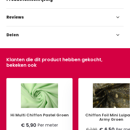
Reviews
Delen
Klanten die dit product hebben gekocht,
bekeken ook
Hi Multi Chiffon Pastel Groen
Chiffon Foil Mini Luip
Army Groen
€ 5,90
Per meter
€ 6,50
Per me
€ 7,90