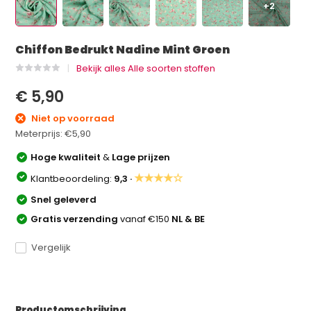
+2
Chiffon Bedrukt Nadine Mint Groen
Bekijk alles Alle soorten stoffen
€ 5,90
Niet op voorraad
Meterprijs:
€5,90
Hoge kwaliteit
&
Lage prijzen
★★★★☆
Klantbeoordeling:
9,3 ·
Snel geleverd
Gratis verzending
vanaf €150
NL & BE
Vergelijk
Productomschrijving