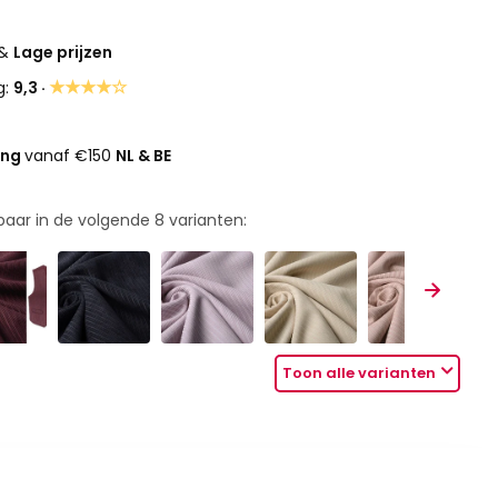
&
Lage prijzen
★★★★☆
g:
9,3 ·
ing
vanaf €150
NL & BE
rbaar in de volgende
8
varianten:
Toon alle varianten