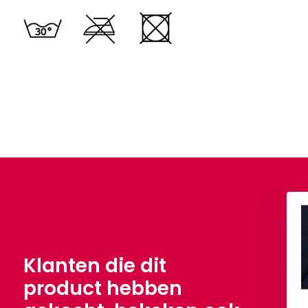
Klanten die dit
product hebben
 Rib Jersey Stof
Fancy Corduroy Rib Stof