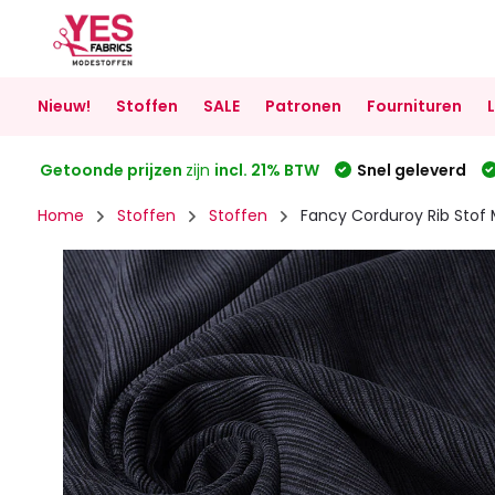
Nieuw!
Stoffen
SALE
Patronen
Fournituren
Getoonde prijzen
zijn
incl. 21% BTW
Snel geleverd
Home
Stoffen
Stoffen
Fancy Corduroy Rib Stof 