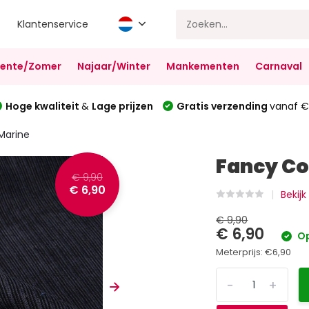
Klantenservice
Lente/Zomer
Najaar/Winter
Mankementen
Carnaval
Hoge kwaliteit
&
Lage prijzen
Gratis verzending
vanaf €
Marine
Fancy Co
€ 9,90
€ 6,90
Bekijk
€ 9,90
€ 6,90
Op
Meterprijs:
€6,90
-
+