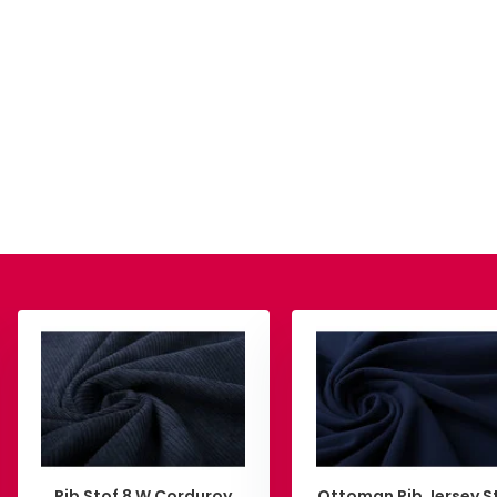
Rib Stof 8 W Corduroy
Ottoman Rib Jersey S