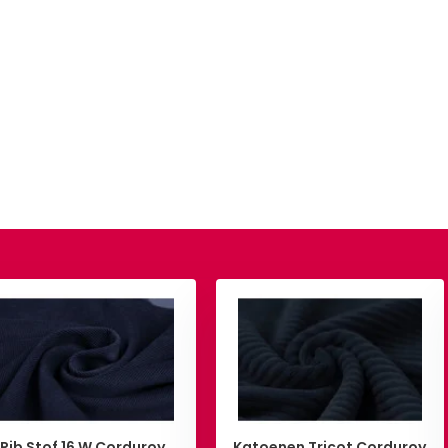
Rib Stof 16 W Corduroy
Katoenen Tricot Corduroy