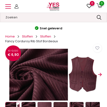
0
0
Hoge kwaliteit
&
Lage prijzen
Home
Stoffen
Stoffen
Fancy Corduroy Rib Stof Bordeaux
€ 9,90
€ 6,90