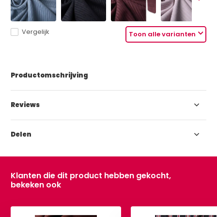
Vergelijk
Toon alle varianten
Productomschrijving
Reviews
Delen
Klanten die dit product hebben gekocht,
bekeken ook