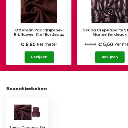
Ottoman Paardrijbroek
Scuba Crepe Sporty St
Ribfluweel Stof Bordeaux
Marine Bordeaux
€ 8,90
€ 5,50
Per meter
Per me
€ 9,90
Bekijken
Bekijken
Recent bekeken
Fancy Corduroy Rib