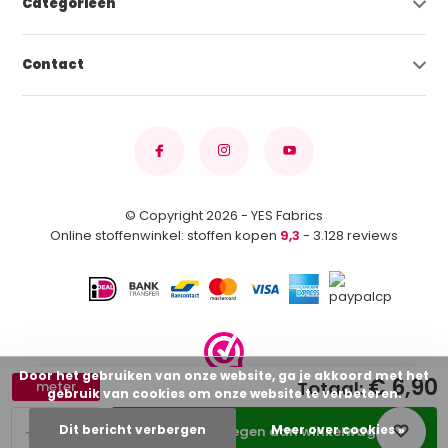
Categorieën
Contact
© Copyright 2026 - YES Fabrics
Online stoffenwinkel: stoffen kopen
9,3
- 3.128 reviews
Door het gebruiken van onze website, ga je akkoord met het
€ 6,90
Totaal:
meter
gebruik van cookies om onze website te verbeteren.
-
+
Dit bericht verbergen
Meer over cookies »
Toevoegen aan winkelwagen