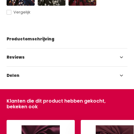
Vergelijk
Productomschrijving
Reviews
Delen
Klanten die dit product hebben gekocht,
bekeken ook