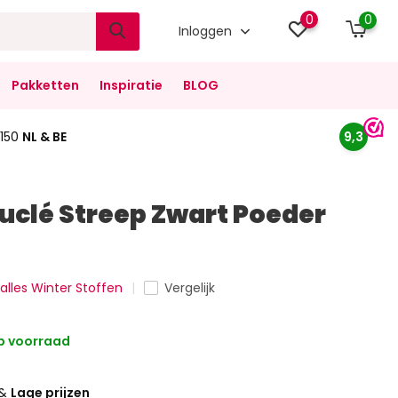
0
0
Inloggen
Pakketten
Inspiratie
BLOG
150
NL & BE
9,3
uclé Streep Zwart Poeder
 alles Winter Stoffen
Vergelijk
 voorraad
&
Lage prijzen