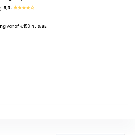
★★★★☆
g:
9,3 ·
ing
vanaf €150
NL & BE