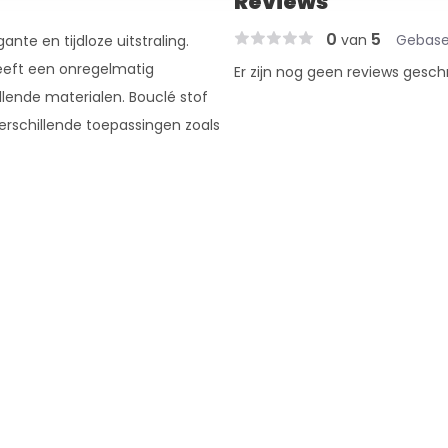
Reviews
0
5
van
Gebase
nte en tijdloze uitstraling.
eeft een onregelmatig
Er zijn nog geen reviews gesch
llende materialen. Bouclé stof
erschillende toepassingen zoals