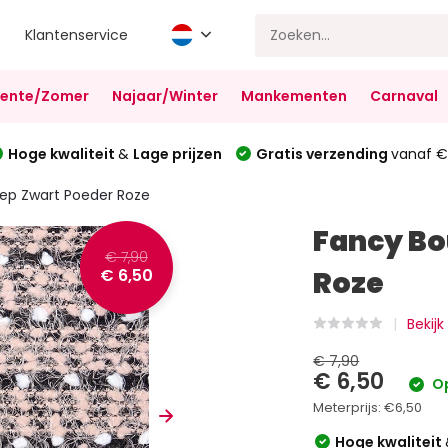
Klantenservice
Lente/Zomer
Najaar/Winter
Mankementen
Carnaval
Hoge kwaliteit
&
Lage prijzen
Gratis verzending
vanaf €
eep Zwart Poeder Roze
Fancy Bo
€ 7,90
€ 6,50
Roze
Bekijk
€ 7,90
€ 6,50
Op
Meterprijs:
€6,50
Hoge kwaliteit