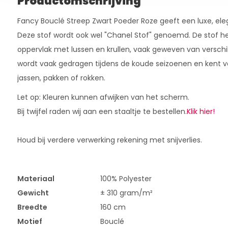
Productomschrijving
Fancy Bouclé Streep Zwart Poeder Roze geeft een luxe, elega
Deze stof wordt ook wel "Chanel Stof" genoemd. De stof h
oppervlak met lussen en krullen, vaak geweven van verschi
wordt vaak gedragen tijdens de koude seizoenen en kent v
jassen, pakken of rokken.
Let op: Kleuren kunnen afwijken van het scherm.
Bij twijfel raden wij aan een staaltje te bestellen.
Klik hier!
Houd bij verdere verwerking rekening met snijverlies.
Materiaal
100% Polyester
Gewicht
± 310 gram/m²
Breedte
160 cm
Motief
Bouclé