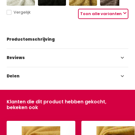
Vergelijk
Toon alle varianten
Productomschrijving
Reviews
Delen
Klanten die dit product hebben gekocht,
bekeken ook