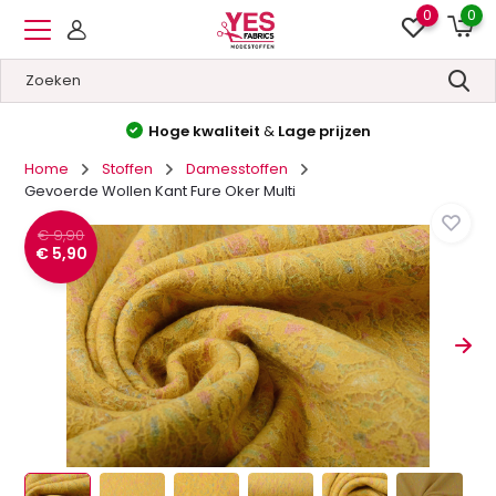
0
0
Hoge kwaliteit
&
Lage prijzen
Home
Stoffen
Damesstoffen
Gevoerde Wollen Kant Fure Oker Multi
€ 9,90
€ 5,90