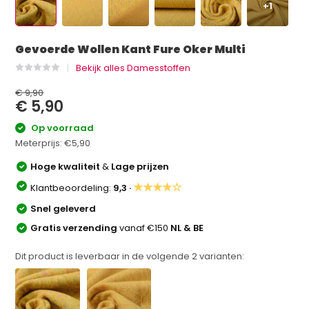
+1
Gevoerde Wollen Kant Fure Oker Multi
Bekijk alles Damesstoffen
€ 9,90
€ 5,90
Op voorraad
Meterprijs:
€5,90
Hoge kwaliteit
&
Lage prijzen
★★★★☆
Klantbeoordeling:
9,3 ·
Snel geleverd
Gratis verzending
vanaf €150
NL & BE
Dit product is leverbaar in de volgende
2
varianten: