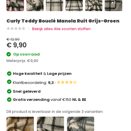
+1
Curly Teddy Bouclé Manola Ruit Grijs-Groen
Bekijk alles Alle soorten stoffen
€ 12,90
€ 9,90
Op voorraad
Meterprijs:
€9,90
Hoge kwaliteit
&
Lage prijzen
★★★★☆
Klantbeoordeling:
9,3 ·
Snel geleverd
Gratis verzending
vanaf €150
NL & BE
Dit product is leverbaar in de volgende
3
varianten: