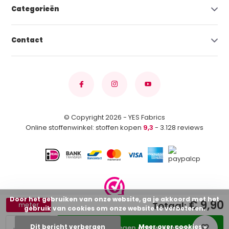
Categorieën
Contact
© Copyright 2026 - YES Fabrics
Online stoffenwinkel: stoffen kopen
9,3
- 3.128 reviews
Door het gebruiken van onze website, ga je akkoord met het
€ 9,90
Totaal:
meter
gebruik van cookies om onze website te verbeteren.
-
+
Dit bericht verbergen
Meer over cookies »
Toevoegen aan winkelwagen