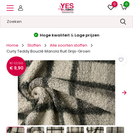
0
0
Hoge kwaliteit
&
Lage prijzen
Home
Stoffen
Alle soorten stoffen
Curly Teddy Bouclé Manola Ruit Grijs-Groen
€ 12,90
€ 9,90