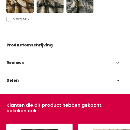
Vergelijk
Productomschrijving
Reviews
Delen
Klanten die dit product hebben gekocht,
bekeken ook