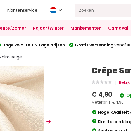
Klantenservice
Lente/Zomer
Najaar/Winter
Mankementen
Carnaval
Hoge kwaliteit
&
Lage prijzen
Gratis verzending
vanaf €
 Zalm Beige
Crêpe Sa
Bekijk
€ 4,90
Op
Meterprijs:
€4,90
Hoge kwaliteit
Klantbeoordelin
Snel geleverd