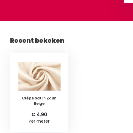
Recent bekeken
Crêpe Satijn Zalm
Beige
€ 4,90
Per meter