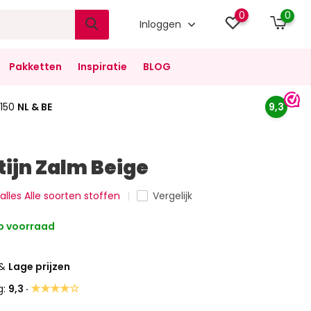
0
0
Inloggen
Pakketten
Inspiratie
BLOG
150
NL & BE
9,3
tijn Zalm Beige
 alles Alle soorten stoffen
Vergelijk
 voorraad
&
Lage prijzen
★★★★☆
g:
9,3 ·