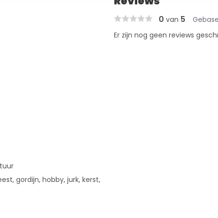
Reviews
0
5
van
Gebase
Er zijn nog geen reviews gesch
tuur
est, gordijn, hobby, jurk, kerst,