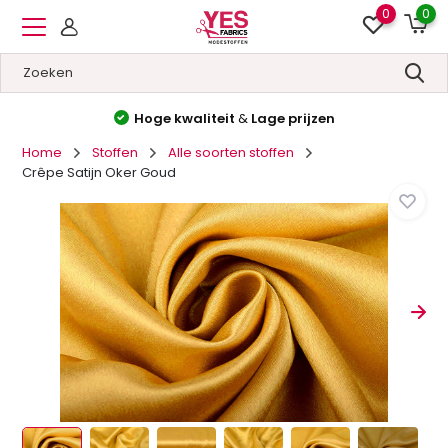
0
0
Hoge kwaliteit
&
Lage prijzen
Home
Stoffen
Alle soorten stoffen
Crêpe Satijn Oker Goud