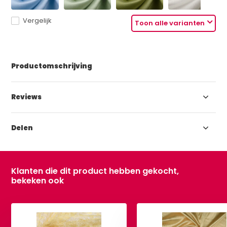
Vergelijk
Toon alle varianten
Productomschrijving
Reviews
Delen
Klanten die dit product hebben gekocht,
bekeken ook