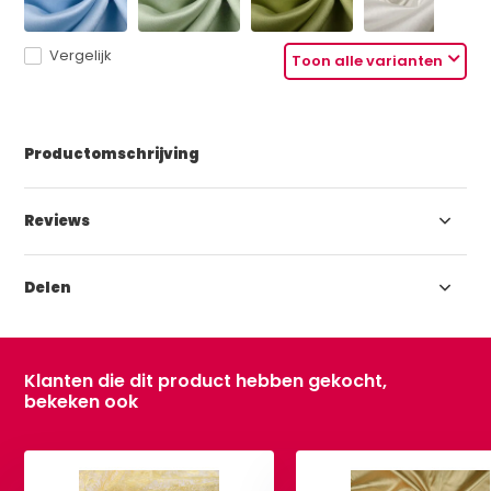
Vergelijk
Toon alle varianten
Productomschrijving
Reviews
Delen
Klanten die dit product hebben gekocht,
bekeken ook