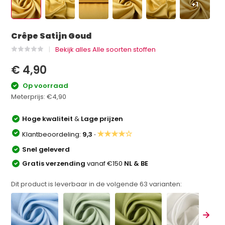
+1
Crêpe Satijn Goud
Bekijk alles Alle soorten stoffen
€ 4,90
Op voorraad
Meterprijs:
€4,90
Hoge kwaliteit
&
Lage prijzen
★★★★☆
Klantbeoordeling:
9,3 ·
Snel geleverd
Gratis verzending
vanaf €150
NL & BE
Dit product is leverbaar in de volgende
63
varianten: