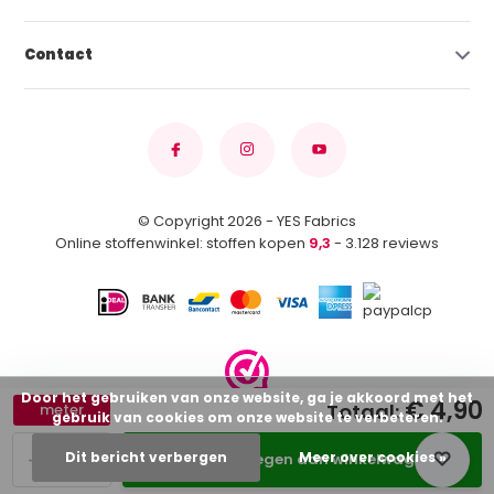
Contact
© Copyright 2026 - YES Fabrics
Online stoffenwinkel: stoffen kopen
9,3
- 3.128 reviews
Door het gebruiken van onze website, ga je akkoord met het
€ 4,90
Totaal:
meter
gebruik van cookies om onze website te verbeteren.
-
+
Dit bericht verbergen
Meer over cookies »
Toevoegen aan winkelwagen