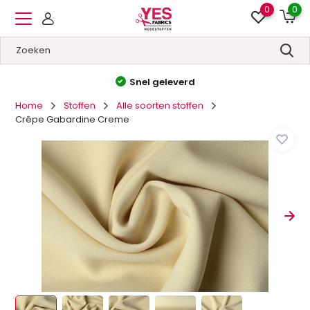
0
0
Hoge kwaliteit
&
Lage prijzen
Home
Stoffen
Alle soorten stoffen
Crêpe Gabardine Creme