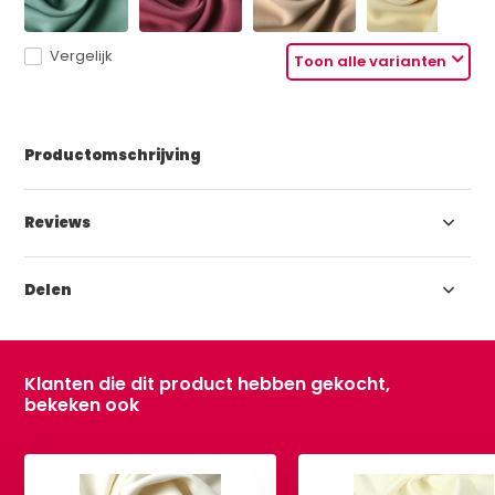
Vergelijk
Toon alle varianten
Productomschrijving
Reviews
Delen
Klanten die dit product hebben gekocht,
bekeken ook