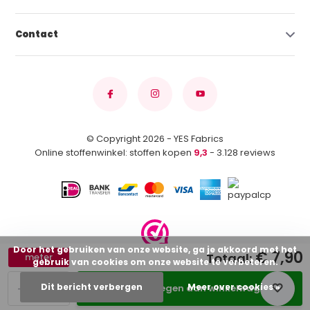
Contact
© Copyright 2026 - YES Fabrics
Online stoffenwinkel: stoffen kopen
9,3
- 3.128 reviews
Door het gebruiken van onze website, ga je akkoord met het
€ 7,90
Totaal:
meter
gebruik van cookies om onze website te verbeteren.
-
+
Dit bericht verbergen
Meer over cookies »
Toevoegen aan winkelwagen