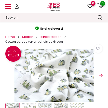
0
0
Hoge kwaliteit
&
Lage prijzen
Home
Stoffen
Kinderstoffen
Cotton Jersey vakantiehuisjes Groen
€ 8,90
€ 5,90