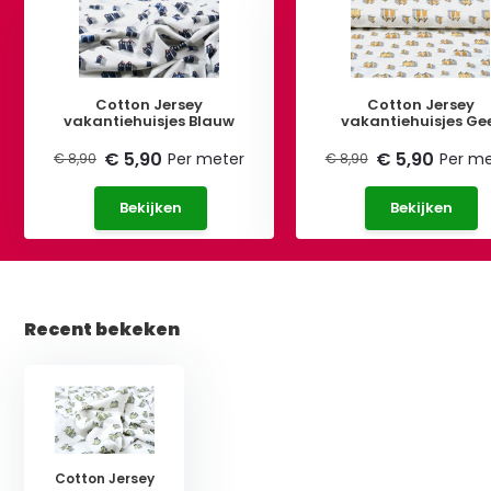
Cotton Jersey
Cotton Jersey
vakantiehuisjes Blauw
vakantiehuisjes Ge
€ 5,90
€ 5,90
Per meter
Per me
€ 8,90
€ 8,90
Bekijken
Bekijken
Recent bekeken
Cotton Jersey