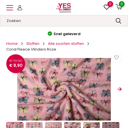
0
0
Hoge kwaliteit
&
Lage prijzen
Home
Stoffen
Alle soorten stoffen
Coral Fleece Vlinders Roze
€ 10,90
€ 8,90