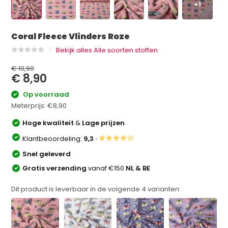
+1
Coral Fleece Vlinders Roze
Bekijk alles Alle soorten stoffen
€ 10,90
€ 8,90
Op voorraad
Meterprijs:
€8,90
Hoge kwaliteit
&
Lage prijzen
★★★★☆
Klantbeoordeling:
9,3 ·
Snel geleverd
Gratis verzending
vanaf €150
NL & BE
Dit product is leverbaar in de volgende
4
varianten: