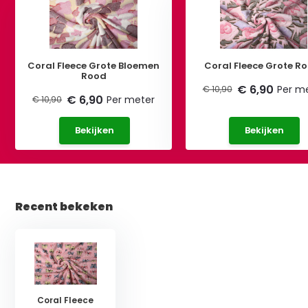
Coral Fleece Grote Bloemen
Coral Fleece Grote R
Rood
€ 6,90
Per m
€ 10,90
€ 6,90
Per meter
€ 10,90
Bekijken
Bekijken
Recent bekeken
Coral Fleece