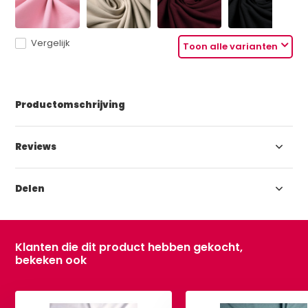
Vergelijk
Toon alle varianten
Productomschrijving
Reviews
Delen
Klanten die dit product hebben gekocht,
bekeken ook