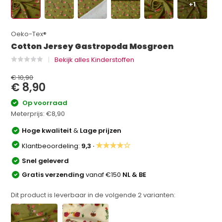
+1
Oeko-Tex®
Cotton Jersey Gastropoda Mosgroen
Bekijk alles Kinderstoffen
€ 10,90
€ 8,90
Op voorraad
Meterprijs:
€8,90
Hoge kwaliteit
&
Lage prijzen
★★★★☆
Klantbeoordeling:
9,3 ·
Snel geleverd
Gratis verzending
vanaf €150
NL & BE
Dit product is leverbaar in de volgende
2
varianten: