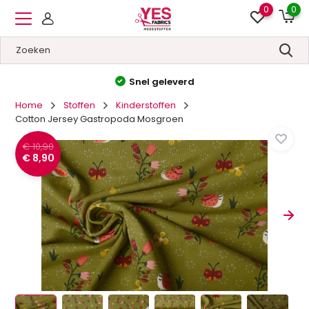
0
0
Hoge kwaliteit
&
Lage prijzen
Home
Stoffen
Kinderstoffen
Cotton Jersey Gastropoda Mosgroen
€ 10,90
€ 8,90