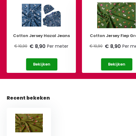
Cotton Jersey Hazal Jeans
Cotton Jersey Fiep G
€ 8,90
€ 8,90
Per meter
Per m
€ 10,90
€ 10,90
Bekijken
Bekijken
Recent bekeken