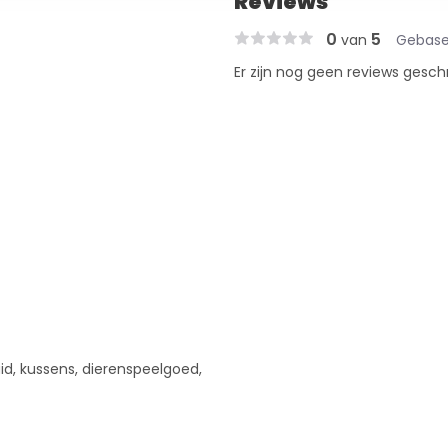
Reviews
0
5
van
Gebase
Er zijn nog geen reviews gesch
aid, kussens, dierenspeelgoed,