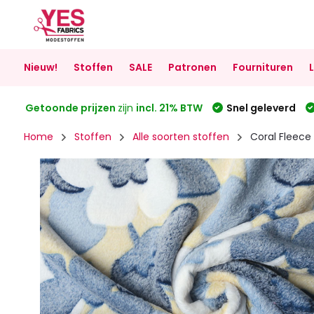
Nieuw!
Stoffen
SALE
Patronen
Fournituren
Getoonde prijzen
zijn
incl. 21% BTW
Snel geleverd
Home
Stoffen
Alle soorten stoffen
Coral Fleece