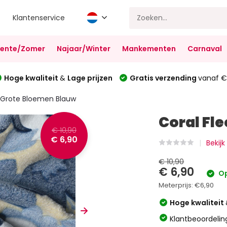
Klantenservice
Lente/Zomer
Najaar/Winter
Mankementen
Carnaval
Hoge kwaliteit
&
Lage prijzen
Gratis verzending
vanaf €
 Grote Bloemen Blauw
Coral Fl
€ 10,90
€ 6,90
Bekijk
€ 10,90
€ 6,90
Op
Meterprijs:
€6,90
Hoge kwaliteit
Klantbeoordelin