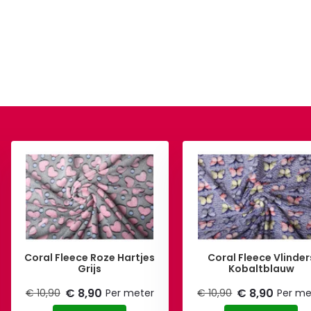
Coral Fleece Roze Hartjes
Coral Fleece Vlinder
Grijs
Kobaltblauw
€ 8,90
€ 8,90
€ 10,90
Per meter
€ 10,90
Per me