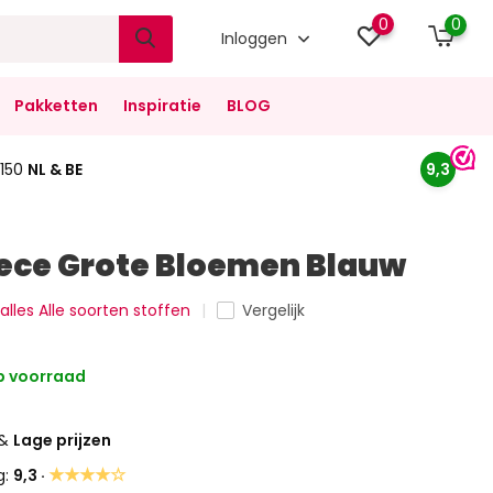
0
0
Inloggen
Pakketten
Inspiratie
BLOG
150
NL & BE
9,3
eece Grote Bloemen Blauw
 alles Alle soorten stoffen
Vergelijk
 voorraad
&
Lage prijzen
★★★★☆
g:
9,3 ·