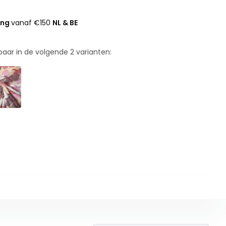
ing
vanaf €150
NL & BE
rbaar in de volgende
2
varianten: