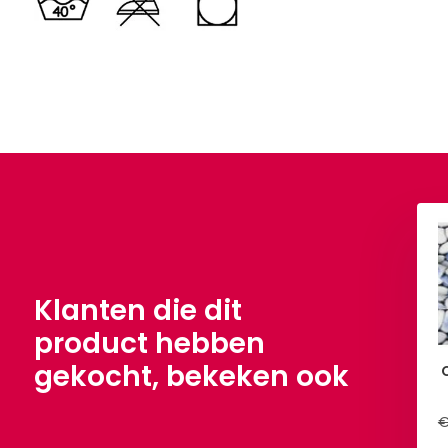
Polar Fleece Jeans
€ 5,90
Per meter
Klanten die dit
product hebben
gekocht, bekeken ook
ar Fleece Aqua
,90
Per meter
€