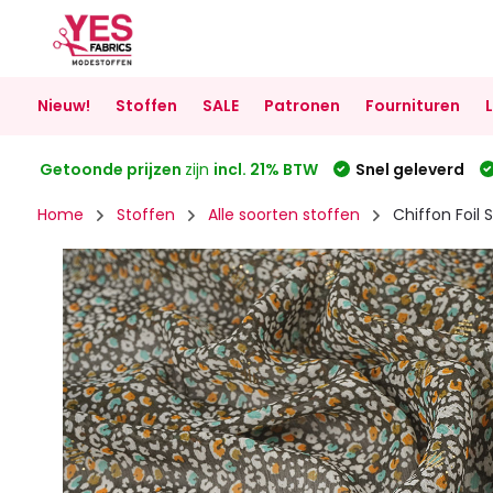
Nieuw!
Stoffen
SALE
Patronen
Fournituren
Getoonde prijzen
zijn
incl. 21% BTW
Snel geleverd
Home
Stoffen
Alle soorten stoffen
Chiffon Foil