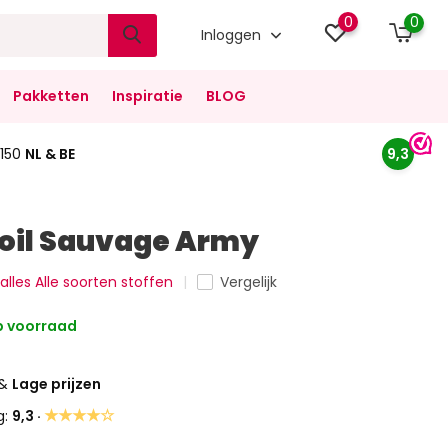
0
0
Inloggen
Pakketten
Inspiratie
BLOG
150
NL & BE
9,3
Foil Sauvage Army
 alles Alle soorten stoffen
Vergelijk
 voorraad
&
Lage prijzen
★★★★☆
g:
9,3 ·