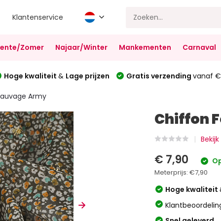
Klantenservice
Lente/Zomer
Najaar/Winter
Mankementen
Carnaval
Hoge kwaliteit
&
Lage prijzen
Gratis verzending
vanaf €
 Sauvage Army
Chiffon 
Bekijk
€ 7,90
Op
Meterprijs:
€7,90
Hoge kwaliteit
Klantbeoordelin
Snel geleverd