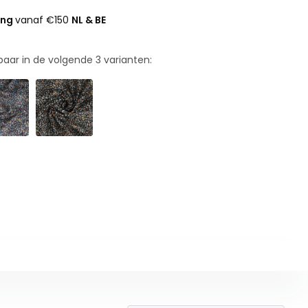
ing
vanaf €150
NL & BE
rbaar in de volgende
3
varianten: