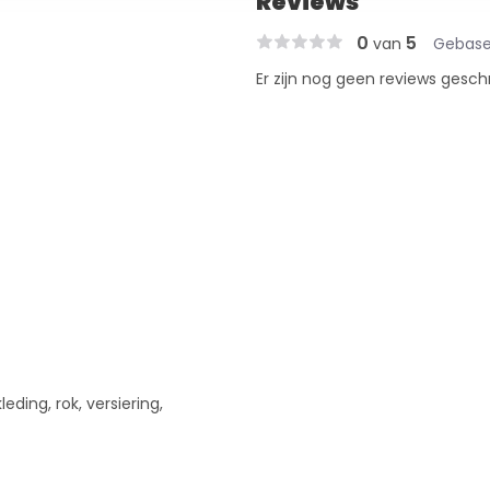
Reviews
0
5
van
Gebase
Er zijn nog geen reviews gesch
leding, rok, versiering,