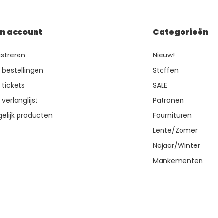
jn account
Categorieën
istreren
Nieuw!
n bestellingen
Stoffen
 tickets
SALE
 verlanglijst
Patronen
gelijk producten
Fournituren
Lente/Zomer
Najaar/Winter
Mankementen