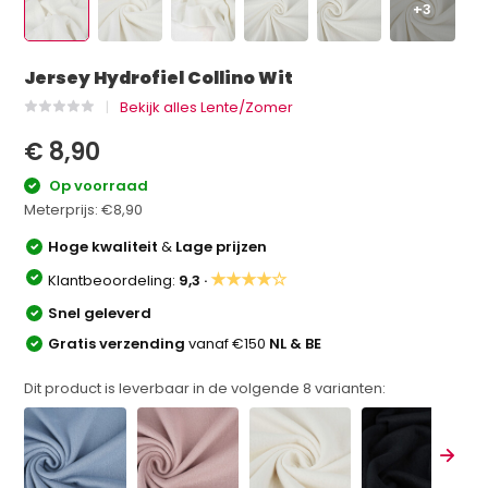
+3
Jersey Hydrofiel Collino Wit
Bekijk alles Lente/Zomer
€ 8,90
Op voorraad
Meterprijs:
€8,90
Hoge kwaliteit
&
Lage prijzen
★★★★☆
Klantbeoordeling:
9,3 ·
Snel geleverd
Gratis verzending
vanaf €150
NL & BE
Dit product is leverbaar in de volgende
8
varianten: