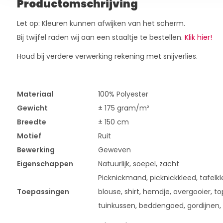
Productomschrijving
Let op: Kleuren kunnen afwijken van het scherm.
Bij twijfel raden wij aan een staaltje te bestellen.
Klik hier!
Houd bij verdere verwerking rekening met snijverlies.
Materiaal
100% Polyester
Gewicht
± 175 gram/m²
Breedte
± 150 cm
Motief
Ruit
Bewerking
Geweven
Eigenschappen
Natuurlijk, soepel, zacht
Picknickmand, picknickkleed, tafelklee
Toepassingen
blouse, shirt, hemdje, overgooier, t
tuinkussen, beddengoed, gordijnen,