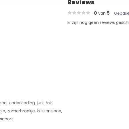
Reviews
0
5
van
Gebase
Er zijn nog geen reviews gesch
d, kinderkleding, jurk, rok,
opje, zomerbroekje, kussensloop,
 schort