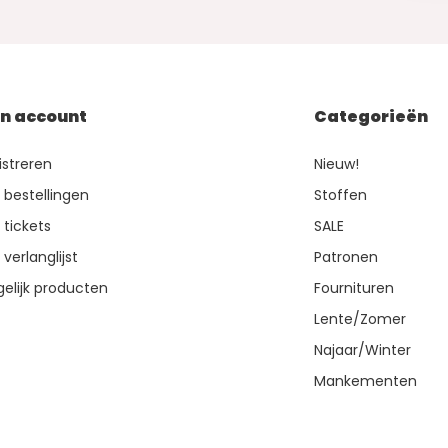
jn account
Categorieën
istreren
Nieuw!
n bestellingen
Stoffen
 tickets
SALE
 verlanglijst
Patronen
gelijk producten
Fournituren
Lente/Zomer
Najaar/Winter
Mankementen