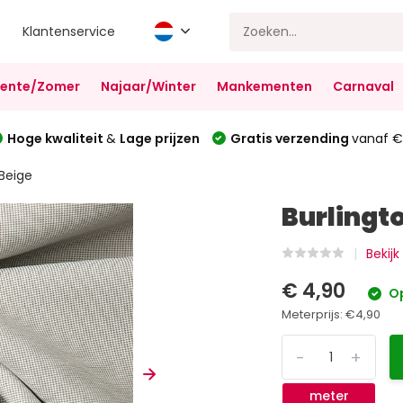
Klantenservice
Lente/Zomer
Najaar/Winter
Mankementen
Carnaval
Hoge kwaliteit
&
Lage prijzen
Gratis verzending
vanaf €
 Beige
Burlingto
Bekij
€ 4,90
Op
Meterprijs:
€4,90
-
+
meter