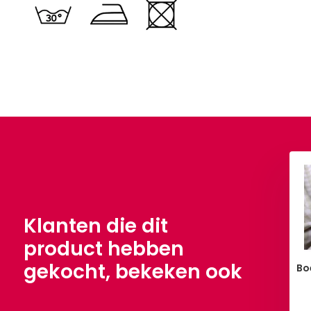
e Jersey Beige
100% Voile Beige
,90
€ 4,90
Per meter
Per meter
Klanten die dit
product hebben
gekocht, bekeken ook
Bo