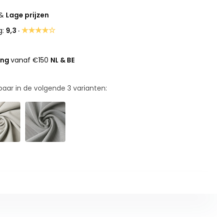
&
Lage prijzen
★★★★☆
g:
9,3 ·
ing
vanaf €150
NL & BE
rbaar in de volgende
3
varianten: