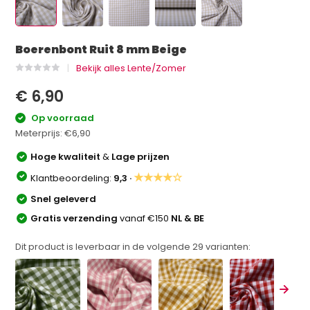
Boerenbont Ruit 8 mm Beige
Bekijk alles Lente/Zomer
€ 6,90
Op voorraad
Meterprijs:
€6,90
Hoge kwaliteit
&
Lage prijzen
★★★★☆
Klantbeoordeling:
9,3 ·
Snel geleverd
Gratis verzending
vanaf €150
NL & BE
Dit product is leverbaar in de volgende
29
varianten: