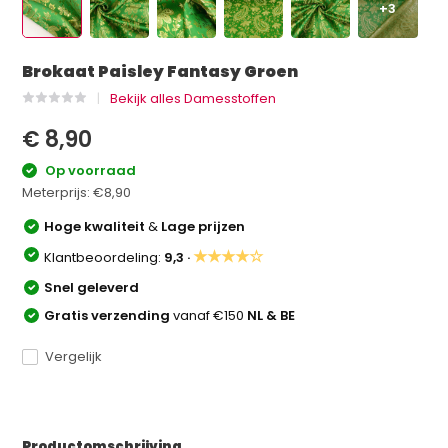
+3
Brokaat Paisley Fantasy Groen
Bekijk alles Damesstoffen
€ 8,90
Op voorraad
Meterprijs:
€8,90
Hoge kwaliteit
&
Lage prijzen
★★★★☆
Klantbeoordeling:
9,3 ·
Snel geleverd
Gratis verzending
vanaf €150
NL & BE
Vergelijk
Productomschrijving