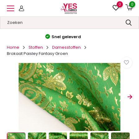
0
0
Hoge kwaliteit
&
Lage prijzen
Home
Stoffen
Damesstoffen
Brokaat Paisley Fantasy Groen