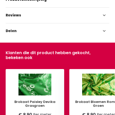
Reviews
Delen
Klanten die dit product hebben gekocht,
bekeken ook
Brokaat Paisley Devika
Brokaat Bloemen Rom
Grasgroen
Groen
€ 8,90
€ 8,90
Per meter
Per meter