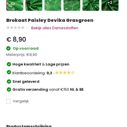
+2
Brokaat Paisley Devika Grasgroen
Bekijk alles Damesstoffen
€ 8,90
Op voorraad
Meterprijs:
€8,90
Hoge kwaliteit
&
Lage prijzen
★★★★☆
Klantbeoordeling:
9,3 ·
Snel geleverd
Gratis verzending
vanaf €150
NL & BE
Vergelijk
Productomschrijving