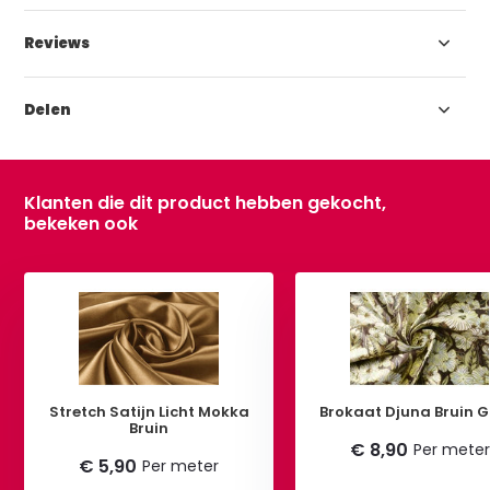
Reviews
Delen
Klanten die dit product hebben gekocht,
bekeken ook
Stretch Satijn Licht Mokka
Brokaat Djuna B
Bruin
€ 8,90
Per meter
€ 5,90
Per meter