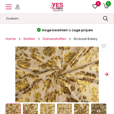
0
0
Hoge kwaliteit
&
Lage prijzen
Home
Stoffen
Damesstoffen
Brokaat Bailey
+3