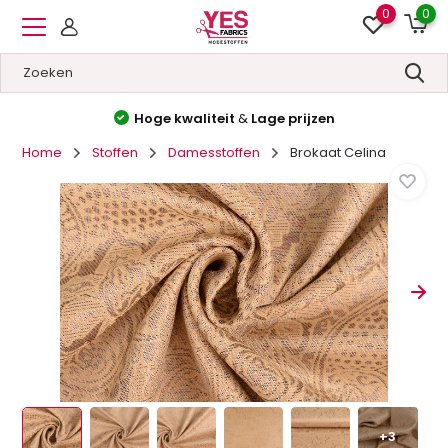
0
0
Hoge kwaliteit
&
Lage prijzen
Home
Stoffen
Damesstoffen
Brokaat Celina
+3