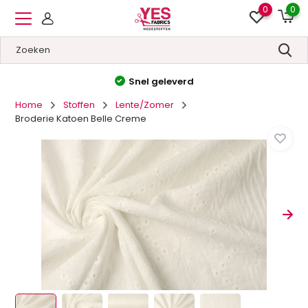
0
0
Hoge kwaliteit
&
Lage prijzen
Home
Stoffen
Lente/Zomer
Broderie Katoen Belle Creme