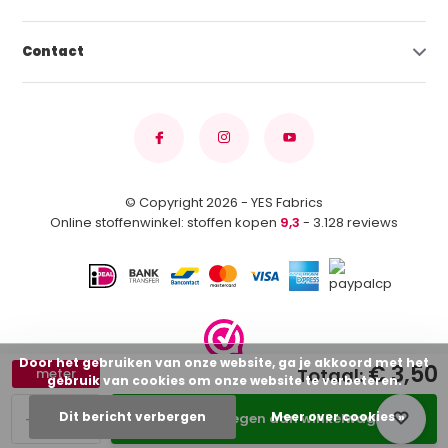
Contact
© Copyright 2026 - YES Fabrics
Online stoffenwinkel: stoffen kopen
9,3
- 3.128 reviews
Door het gebruiken van onze website, ga je akkoord met het
€ 3,50
Totaal:
meter
gebruik van cookies om onze website te verbeteren.
-
+
Dit bericht verbergen
Meer over cookies »
Toevoegen aan winkelwagen