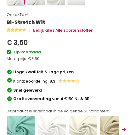
Oeko-Tex®
Bi-Stretch Wit
Bekijk alles Alle soorten stoffen
€ 3,50
Op voorraad
Meterprijs:
€3,50
Hoge kwaliteit
&
Lage prijzen
★★★★☆
Klantbeoordeling:
9,3 ·
Snel geleverd
Gratis verzending
vanaf €150
NL & BE
Dit product is leverbaar in de volgende
53
varianten: