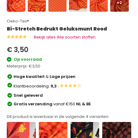
+2
Oeko-Tex®
Bi-Stretch Bedrukt Geluksmunt Rood
Bekijk alles Alle soorten stoffen
€ 3,50
Op voorraad
Meterprijs:
€3,50
Hoge kwaliteit
&
Lage prijzen
★★★★☆
Klantbeoordeling:
9,3 ·
Snel geleverd
Gratis verzending
vanaf €150
NL & BE
Dit product is leverbaar in de volgende
4
varianten: