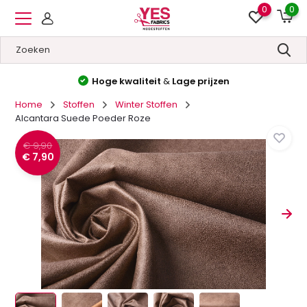
0
0
Hoge kwaliteit
&
Lage prijzen
Home
Stoffen
Winter Stoffen
Alcantara Suede Poeder Roze
€ 9,90
€ 7,90