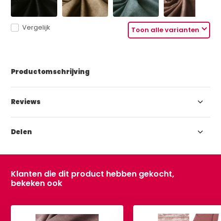
Vergelijk
Toon alle varianten
Productomschrijving
Reviews
Delen
Klanten die dit product hebben gekocht,
bekeken ook