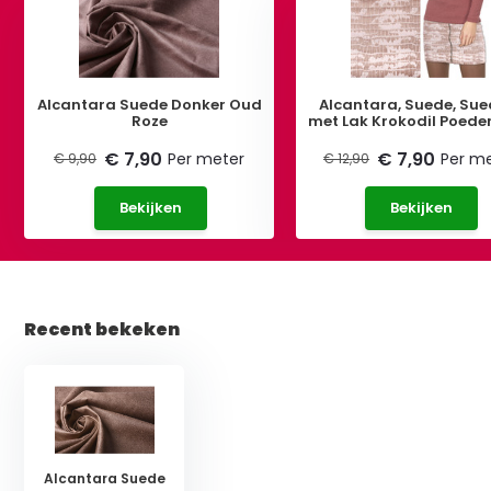
Alcantara Suede Donker Oud
Alcantara, Suede, Sue
Roze
met Lak Krokodil Poede
€ 7,90
€ 7,90
Per meter
Per m
€ 9,90
€ 12,90
Bekijken
Bekijken
Recent bekeken
Alcantara Suede