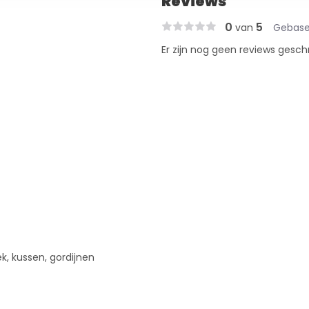
Reviews
0
5
van
Gebase
Er zijn nog geen reviews gesch
iek, kussen, gordijnen