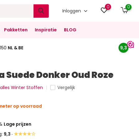
0
0
Inloggen
Pakketten
Inspiratie
BLOG
150
NL & BE
9,3
a Suede Donker Oud Roze
 alles Winter Stoffen
Vergelijk
meter op voorraad
&
Lage prijzen
★★★★☆
g:
9,3 ·