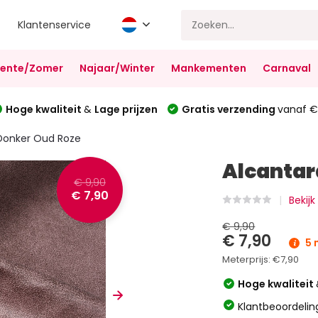
Klantenservice
Lente/Zomer
Najaar/Winter
Mankementen
Carnaval
Hoge kwaliteit
&
Lage prijzen
Gratis verzending
vanaf €
Donker Oud Roze
Alcantar
€ 9,90
€ 7,90
Bekijk
€ 9,90
€ 7,90
5 
Meterprijs:
€7,90
Hoge kwaliteit
Klantbeoordelin