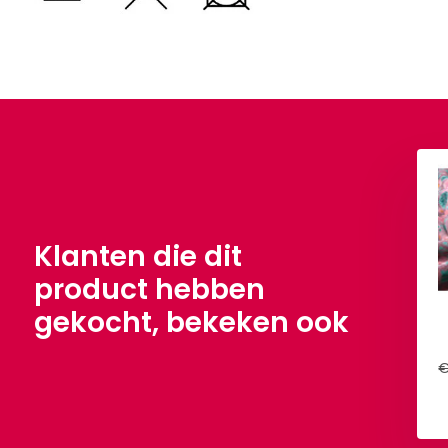
Klanten die dit
product hebben
gekocht, bekeken ook
uedine Champagne
Gütermann Garen Polyester
Roze
Oud Roze 200 meter
€ 5,90
€ 4,15
Per meter
€
Bekijken
Bekijken