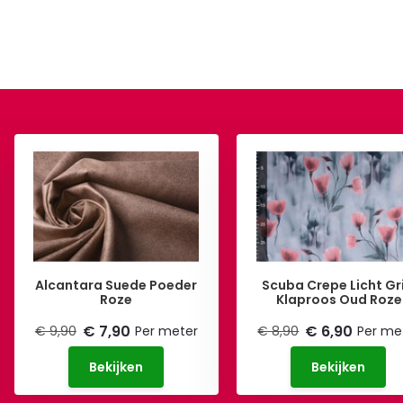
Alcantara Suede Poeder
Scuba Crepe Licht Gri
Roze
Klaproos Oud Roze
€ 7,90
€ 6,90
€ 9,90
Per meter
€ 8,90
Per me
Bekijken
Bekijken