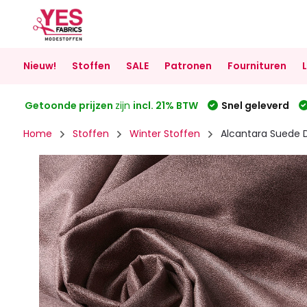
Nieuw!
Stoffen
SALE
Patronen
Fournituren
Getoonde prijzen
zijn
incl. 21% BTW
Snel geleverd
Home
Stoffen
Winter Stoffen
Alcantara Suede 