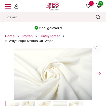
0
0
Hoge kwaliteit
&
Lage prijzen
Home
Stoffen
Lente/Zomer
2-Way Crepe Stretch Off-White