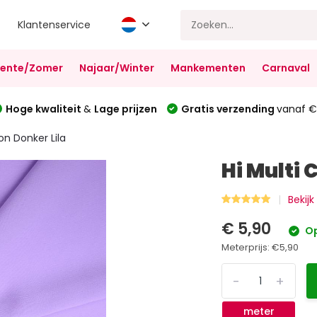
Klantenservice
Lente/Zomer
Najaar/Winter
Mankementen
Carnaval
Hoge kwaliteit
&
Lage prijzen
Gratis verzending
vanaf €
fon Donker Lila
Hi Multi 
Bekijk
€ 5,90
Op
Meterprijs:
€5,90
-
+
meter