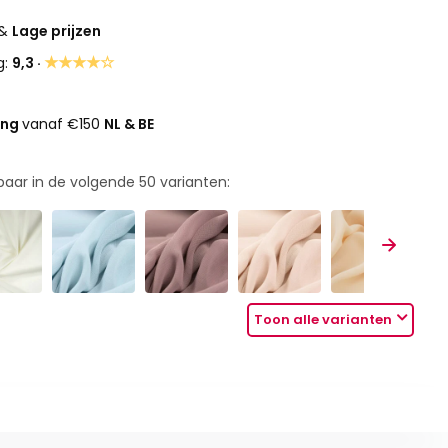
&
Lage prijzen
★★★★☆
g:
9,3 ·
ing
vanaf €150
NL & BE
rbaar in de volgende
50
varianten:
Toon alle varianten