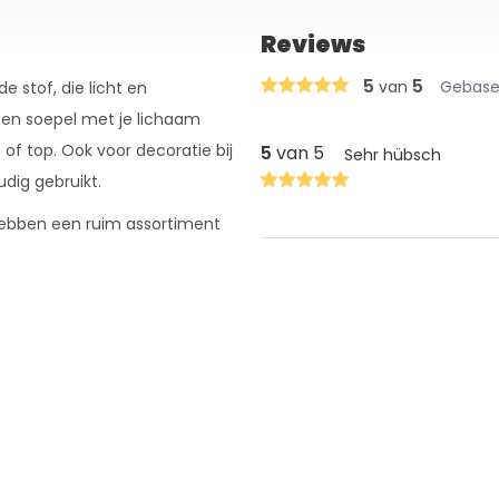
Reviews
5
5
van
Gebasee
e stof, die licht en
 en soepel met je lichaam
of top. Ook voor decoratie bij
5
van 5
Sehr hübsch
udig gebruikt.
j hebben een ruim assortiment