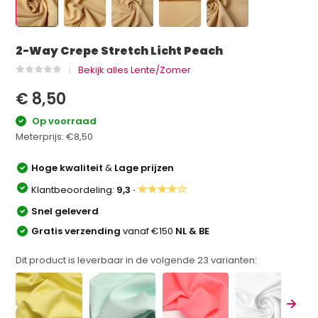
2-Way Crepe Stretch Licht Peach
Bekijk alles Lente/Zomer
€ 8,50
Op voorraad
Meterprijs:
€8,50
Hoge kwaliteit
&
Lage prijzen
★★★★☆
Klantbeoordeling:
9,3 ·
Snel geleverd
Gratis verzending
vanaf €150
NL & BE
Dit product is leverbaar in de volgende
23
varianten: