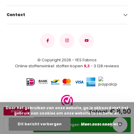
Contact
© Copyright 2026 - YES Fabrics
Online stoffenwinkel: stoffen kopen
9,3
- 3.128 reviews
Door het gebruiken van onze website, ga je akkoord met het
€ 8,50
Totaal:
meter
gebruik van cookies om onze website te verbeteren.
-
+
Dit bericht verbergen
Meer over cookies »
Toevoegen aan winkelwagen