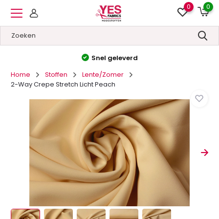
0
0
Hoge kwaliteit
&
Lage prijzen
Home
Stoffen
Lente/Zomer
2-Way Crepe Stretch Licht Peach