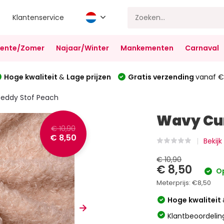
Klantenservice
Lente/Zomer
Najaar/Winter
Mankementen
Carnaval
Hoge kwaliteit
&
Lage prijzen
Gratis verzending
vanaf €
Teddy Stof Peach
Wavy Cur
€ 10,90
€ 8,50
Bekijk
€ 10,90
€ 8,50
Op
Meterprijs:
€8,50
Hoge kwaliteit
Klantbeoordelin