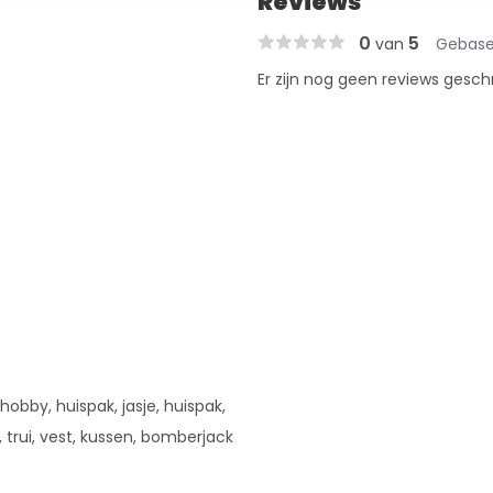
Reviews
0
5
van
Gebase
Er zijn nog geen reviews gesch
obby, huispak, jasje, huispak,
, trui, vest, kussen, bomberjack