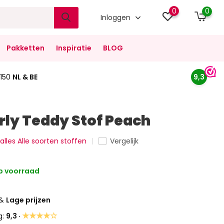
0
0
Inloggen
Pakketten
Inspiratie
BLOG
150
NL & BE
9,3
ly Teddy Stof Peach
 alles Alle soorten stoffen
Vergelijk
 voorraad
&
Lage prijzen
★★★★☆
g:
9,3 ·