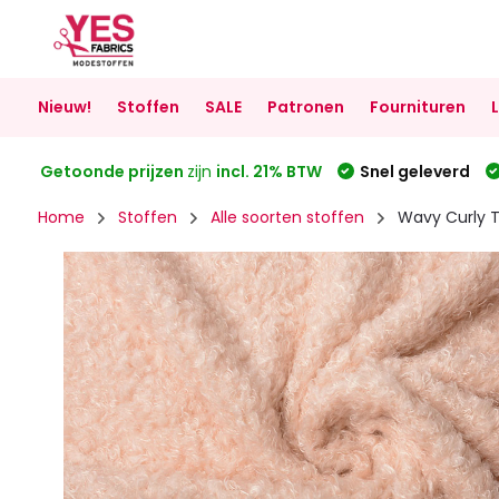
Nieuw!
Stoffen
SALE
Patronen
Fournituren
Getoonde prijzen
zijn
incl. 21% BTW
Snel geleverd
Home
Stoffen
Alle soorten stoffen
Wavy Curly 