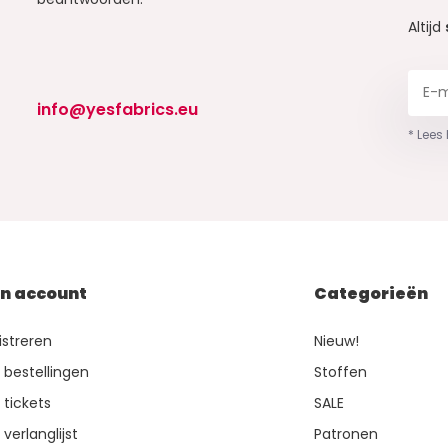
Altijd
info@yesfabrics.eu
* Lees
jn account
Categorieën
istreren
Nieuw!
n bestellingen
Stoffen
 tickets
SALE
 verlanglijst
Patronen