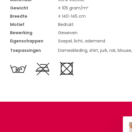
Gewicht
± 105 gram/m²
Breedte
± 140-145 cm
Motief
Bedrukt
Bewerking
Geweven
Eigenschappen
Soepel, licht, ademend
Toepassingen
Dameskleding, shirt, jurk, rok, blouse
Viscose Lunella
100% Viscose Serenella