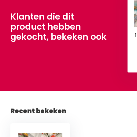
Bloemen
Bloemen
,90
€ 7,90
Per meter
Per meter
Klanten die dit
product hebben
gekocht, bekeken ook
Bekijken
Bekijken
Recent bekeken