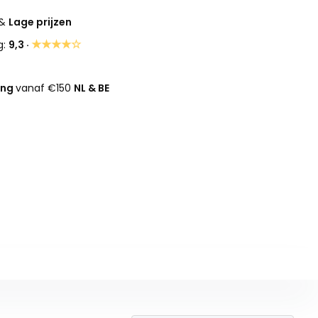
&
Lage prijzen
★★★★☆
g:
9,3 ·
ing
vanaf €150
NL & BE