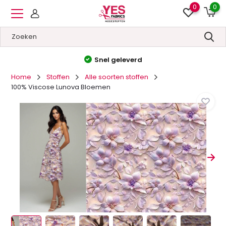
0
0
Hoge kwaliteit
&
Lage prijzen
Home
Stoffen
Alle soorten stoffen
100% Viscose Lunova Bloemen