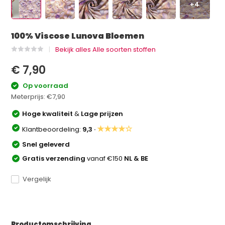
+4
100% Viscose Lunova Bloemen
Bekijk alles Alle soorten stoffen
€ 7,90
Op voorraad
Meterprijs:
€7,90
Hoge kwaliteit
&
Lage prijzen
★★★★☆
Klantbeoordeling:
9,3 ·
Snel geleverd
Gratis verzending
vanaf €150
NL & BE
Vergelijk
Productomschrijving