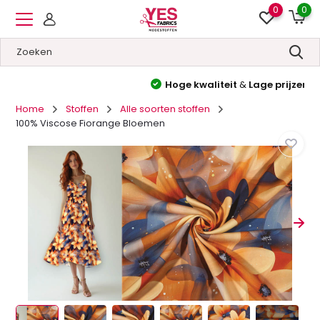
0
0
Hoge kwaliteit
&
Lage prijzen
Home
Stoffen
Alle soorten stoffen
100% Viscose Fiorange Bloemen