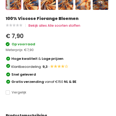
+5
100% Viscose Fiorange Bloemen
Bekijk alles Alle soorten stoffen
€ 7,90
Op voorraad
Meterprijs:
€7,90
Hoge kwaliteit
&
Lage prijzen
★★★★☆
Klantbeoordeling:
9,3 ·
Snel geleverd
Gratis verzending
vanaf €150
NL & BE
Vergelijk
Productomschrijving